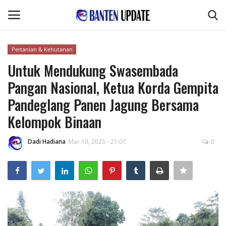
Pertanian & Kehutanan
Login
Register
Untuk Mendukung Swasembada
Pangan Nasional, Ketua Korda Gempita
Home
Pandeglang Panen Jagung Bersama
Pertanian & Kehutanan
Kelompok Binaan
Kode Etik Jurnalistik
Dadi Hadiana
Mar 10, 2025 - 21:07
0
Desa & Kelurahan
Perikanan & Peternakan
Kesehatan