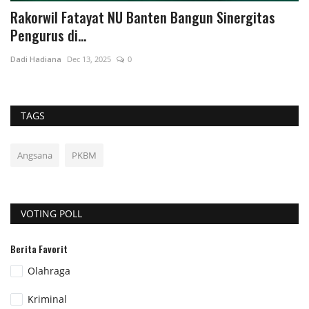
Rakorwil Fatayat NU Banten Bangun Sinergitas
L
Pengurus di...
T
Dadi Hadiana
Dec 13, 2025
0
Da
TAGS
Angsana
PKBM
VOTING POLL
Berita Favorit
Olahraga
Kriminal