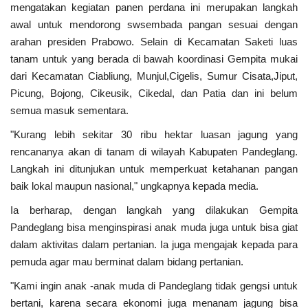
mengatakan kegiatan panen perdana ini merupakan langkah
awal untuk mendorong swsembada pangan sesuai dengan
Polri
arahan presiden Prabowo. Selain di Kecamatan Saketi luas
tanam untuk yang berada di bawah koordinasi Gempita mukai
Kriminal
dari Kecamatan Ciabliung, Munjul,Cigelis, Sumur Cisata,Jiput,
Picung, Bojong, Cikeusik, Cikedal, dan Patia dan ini belum
Ekonomi
semua masuk sementara.
"Kurang lebih sekitar 30 ribu hektar luasan jagung yang
TNI & POLRI
rencananya akan di tanam di wilayah Kabupaten Pandeglang.
Langkah ini ditunjukan untuk memperkuat ketahanan pangan
TNI
baik lokal maupun nasional," ungkapnya kepada media.
Daerah
Ia berharap, dengan langkah yang dilakukan Gempita
Pandeglang bisa menginspirasi anak muda juga untuk bisa giat
Pendidikan
dalam aktivitas dalam pertanian. Ia juga mengajak kepada para
pemuda agar mau berminat dalam bidang pertanian.
Budaya
"Kami ingin anak -anak muda di Pandeglang tidak gengsi untuk
bertani, karena secara ekonomi juga menanam jagung bisa