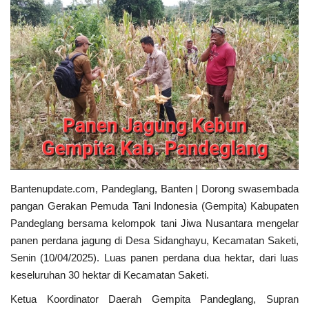
Pedoman Media Siber
Pemerintahan
Kontak
Politik
Bisnis
Bantenupdate.com, Pandeglang, Banten | Dorong swasembada
Redaksi
pangan Gerakan Pemuda Tani Indonesia (Gempita) Kabupaten
Pandeglang bersama kelompok tani Jiwa Nusantara mengelar
Sosial
panen perdana jagung di Desa Sidanghayu, Kecamatan Saketi,
Senin (10/04/2025). Luas panen perdana dua hektar, dari luas
Olahraga
keseluruhan 30 hektar di Kecamatan Saketi.
Ketua Koordinator Daerah Gempita Pandeglang, Supran
Agama