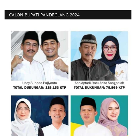
Polri
CALON BUPATI PANDEGLANG 2024
Kriminal
Ekonomi
TNI & POLRI
TNI
Daerah
Pendidikan
Budaya