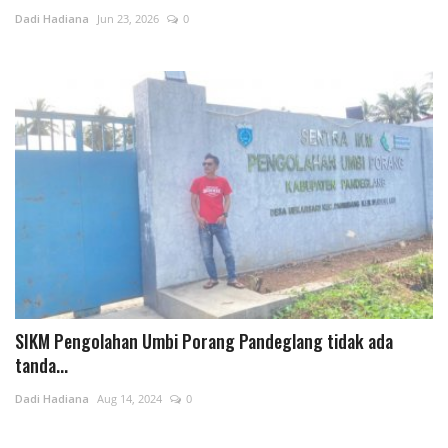
Dadi Hadiana
Jun 23, 2026
0
Pedoman Media Siber
Pemerintahan
Kontak
Politik
Bisnis
Redaksi
SIKM Pengolahan Umbi Porang Pandeglang tidak ada
Sosial
tanda...
Olahraga
Dadi Hadiana
Aug 14, 2024
0
Agama