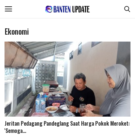
Ekonomi
Login
Register
Home
Pertanian & Kehutanan
Kode Etik Jurnalistik
Desa & Kelurahan
Perikanan & Peternakan
Jeritan Pedagang Pandeglang Saat Harga Pokok Meroket:
'Semoga...
Kesehatan