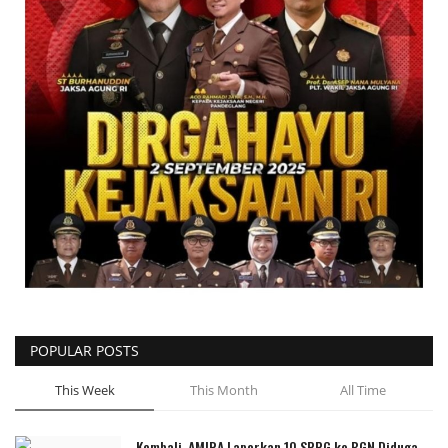
POPULAR POSTS
This Week
This Month
All Time
Kembali, AMIRA Laporkan 10 SPPG ke BGN Diduga