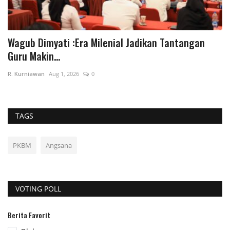
Wagub Dimyati :Era Milenial Jadikan Tantangan
B
Guru Makin...
D
R. Kurniawan
Aug 1, 2026
0
Da
TAGS
PKBM
Angsana
VOTING POLL
Berita Favorit