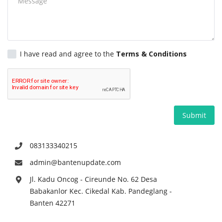
Pedoman Media Siber
Pemerintahan
I have read and agree to the
Terms & Conditions
Kontak
Politik
Submit
Bisnis
Redaksi
083133340215
admin@bantenupdate.com
Sosial
Jl. Kadu Oncog - Cireunde No. 62 Desa
Babakanlor Kec. Cikedal Kab. Pandeglang -
Olahraga
Banten 42271
Agama