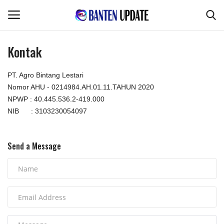
Kontak
Login
Register
PT. Agro Bintang Lestari
Nomor AHU - 0214984.AH.01.11.TAHUN 2020
Home
NPWP : 40.445.536.2-419.000
NIB : 3103230054097
Pertanian & Kehutanan
Kode Etik Jurnalistik
Send a Message
Desa & Kelurahan
Perikanan & Peternakan
Kesehatan