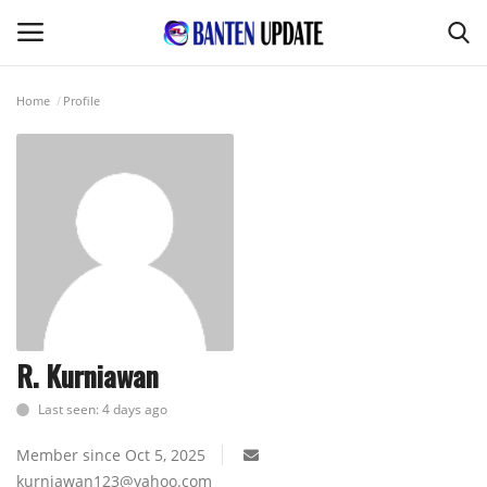
Home
Profile
Login
Register
Home
Pertanian & Kehutanan
Kode Etik Jurnalistik
Desa & Kelurahan
R. Kurniawan
Last seen: 4 days ago
Perikanan & Peternakan
Member since Oct 5, 2025
Kesehatan
kurniawan123@yahoo.com