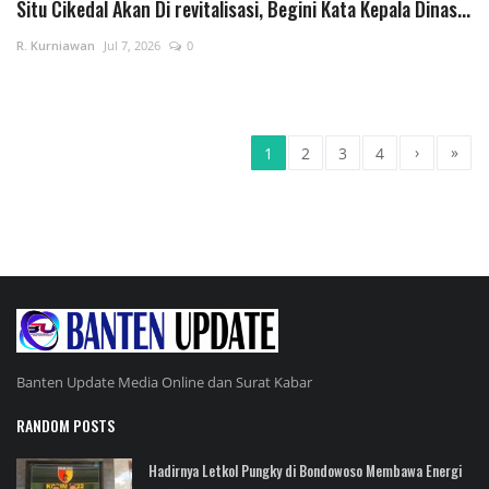
Situ Cikedal Akan Di revitalisasi, Begini Kata Kepala Dinas...
R. Kurniawan
Jul 7, 2026
0
›
»
1
2
3
4
Banten Update Media Online dan Surat Kabar
RANDOM POSTS
Hadirnya Letkol Pungky di Bondowoso Membawa Energi