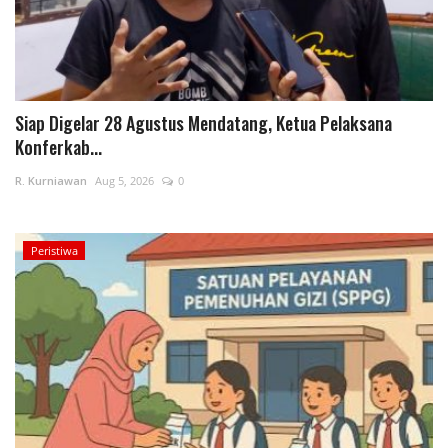
Polri
Kriminal
Siap Digelar 28 Agustus Mendatang, Ketua Pelaksana
Konferkab...
Ekonomi
R. Kurniawan
Aug 5, 2026
0
TNI & POLRI
TNI
Peristiwa
Daerah
Pendidikan
Budaya