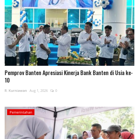
Pemprov Banten Apresiasi Kinerja Bank Banten di Usia ke-
10
R. Kurniawan
Aug 1, 2026
0
Pemerintahan