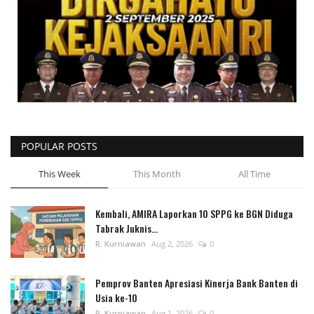
POPULAR POSTS
This Week
This Month
All Time
Kembali, AMIRA Laporkan 10 SPPG ke BGN Diduga
Tabrak Juknis...
R. Kurniawan
Aug 2, 2026
0
Pemprov Banten Apresiasi Kinerja Bank Banten di
Usia ke-10
R. Kurniawan
Aug 1, 2026
0