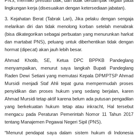
PNS, memiliki prestasi baik, dan tidak berdampak negatif pada
Peristiwa
lingkungan kerja (disesuaikan dengan ketersediaan jabatan).
3. Kejahatan Berat (Tabrak Lari), Jika pelaku dengan sengaja
melarikan diri dan tidak menolong korban setelah menabrak
(bisa dikategorikan sebagai perbuatan yang menurunkan harkat
dan martabat PNS), peluang untuk diberhentikan tidak dengan
hormat (dipecat) akan jauh lebih besar.
Ahmad Khotib, SE, Ketua DPC BPPKB Pandeglang
menyampaikan, menurut saya langkah Bupati Pandeglang
Raden Dewi Setiani yang memutasi Kepala DPMPTSP Ahmad
Mursidi menjadi Staf Ahli tepat guna mempermudah proses
penyidikan dan proses hukum yang sedang berjalan, karen
Ahmad Mursidi tetap aktif karena belum ada putusan pengadilan
yang berkekuatan hukum tetap atau inkracht, Hal tersebut
mengacu pada Peraturan Pemerintah Nomor 11 Tahun 2017
tentang Manajemen Pegawai Negeri Sipil (PNS).
“Menurut pendapat saya dalam sistem hukum di Indonesia