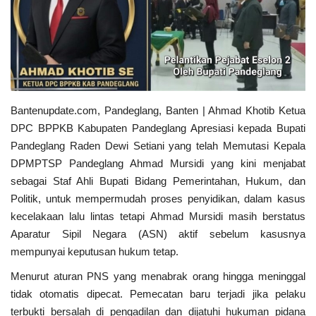
Pedoman Media Siber
Pemerintahan
Kontak
Bantenupdate.com, Pandeglang, Banten | Ahmad Khotib Ketua
DPC BPPKB Kabupaten Pandeglang Apresiasi kepada Bupati
Politik
Pandeglang Raden Dewi Setiani yang telah Memutasi Kepala
DPMPTSP Pandeglang Ahmad Mursidi yang kini menjabat
Bisnis
sebagai Staf Ahli Bupati Bidang Pemerintahan, Hukum, dan
Politik, untuk mempermudah proses penyidikan, dalam kasus
Redaksi
kecelakaan lalu lintas tetapi Ahmad Mursidi masih berstatus
Aparatur Sipil Negara (ASN) aktif sebelum kasusnya
Sosial
mempunyai keputusan hukum tetap.
Olahraga
Menurut aturan PNS yang menabrak orang hingga meninggal
tidak otomatis dipecat. Pemecatan baru terjadi jika pelaku
terbukti bersalah di pengadilan dan dijatuhi hukuman pidana
Agama