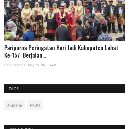
Paripurna Peringatan Hari Jadi Kabupaten Lahat
S
Ke-157 Berjalan...
a
Dadi Hadiana
May 20, 2026
0
Da
TAGS
Angsana
PKBM