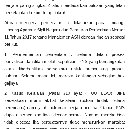
penjara paling singkat 2 tahun berdasarkan putusan yang telah
berkekuatan hukum tetap (inkrah).
Polri
Aturan mengenai pemecatan ini didasarkan pada Undang-
Kriminal
Undang Aparatur Sipil Negara dan Peraturan Pemerintah Nomor
11 Tahun 2017 tentang Manajemen ASN dengan rincian sebagai
Ekonomi
berikut.
1. Pemberhentian Sementara : Selama dalam proses
TNI & POLRI
penyidikan dan ditahan oleh kepolisian, PNS yang bersangkutan
akan diberhentikan sementara untuk mendukung proses
TNI
hukum. Selama masa ini, mereka kehilangan sebagian hak
gajinya.
Daerah
2. Kasus Kelalaian (Pasal 310 ayat 4 UU LLAJ), Jika
kecelakaan murni akibat kelalaian (bukan tindak pidana
Pendidikan
berencana) dan dijatuhi hukuman penjara minimal 2 tahun, PNS
dapat diberhentikan tidak dengan hormat. Namun, mereka bisa
Budaya
tidak dipecat jika perbuatannya tidak menurunkan martabat