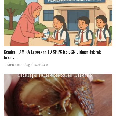
Kembali, AMIRA Laporkan 10 SPPG ke BGN Diduga Tabrak
Juknis...
R. Kurniawan
Aug 2, 2026
0