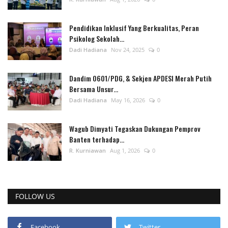
Pendidikan Inklusif Yang Berkualitas, Peran
Psikolog Sekolah...
Dadi Hadiana
Nov 24, 2025
0
Dandim 0601/PDG, & Sekjen APDESI Merah Putih
Bersama Unsur...
Dadi Hadiana
May 16, 2026
0
Wagub Dimyati Tegaskan Dukungan Pemprov
Banten terhadap...
R. Kurniawan
Aug 1, 2026
0
FOLLOW US
Facebook
Twitter