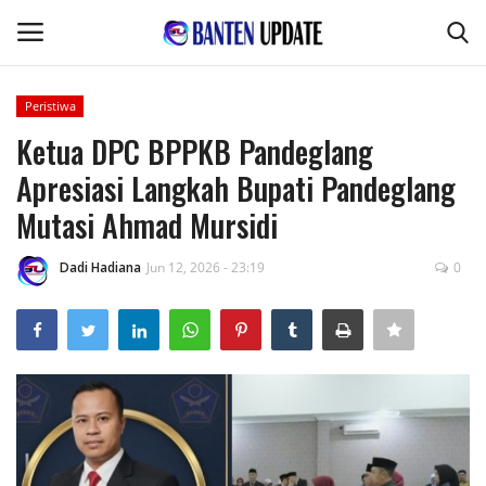
Peristiwa
Login
Register
Ketua DPC BPPKB Pandeglang
Apresiasi Langkah Bupati Pandeglang
Home
Mutasi Ahmad Mursidi
Pertanian & Kehutanan
Dadi Hadiana
Jun 12, 2026 - 23:19
0
Kode Etik Jurnalistik
Desa & Kelurahan
Perikanan & Peternakan
Kesehatan