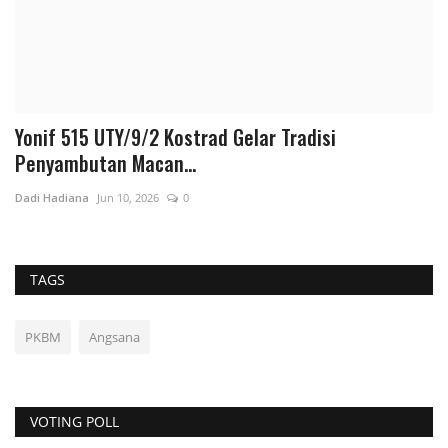
Yonif 515 UTY/9/2 Kostrad Gelar Tradisi
S
Penyambutan Macan...
A
Dadi Hadiana
Jun 10, 2026
0
Ad
TAGS
PKBM
Angsana
VOTING POLL