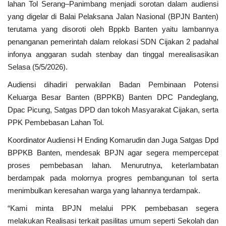
lahan Tol Serang–Panimbang menjadi sorotan dalam audiensi
yang digelar di Balai Pelaksana Jalan Nasional (BPJN Banten)
Pedoman Media Siber
terutama yang disoroti oleh Bppkb Banten yaitu lambannya
penanganan pemerintah dalam relokasi SDN Cijakan 2 padahal
Pemerintahan
infonya anggaran sudah stenbay dan tinggal merealisasikan
Selasa (5/5/2026).
Kontak
Audiensi dihadiri perwakilan Badan Pembinaan Potensi
Politik
Keluarga Besar Banten (BPPKB) Banten DPC Pandeglang,
Dpac Picung, Satgas DPD dan tokoh Masyarakat Cijakan, serta
Bisnis
PPK Pembebasan Lahan Tol.
Koordinator Audiensi H Ending Komarudin dan Juga Satgas Dpd
Redaksi
BPPKB Banten, mendesak BPJN agar segera mempercepat
proses pembebasan lahan. Menurutnya, keterlambatan
Sosial
berdampak pada molornya progres pembangunan tol serta
menimbulkan keresahan warga yang lahannya terdampak.
Olahraga
“Kami minta BPJN melalui PPK pembebasan segera
melakukan Realisasi terkait pasilitas umum seperti Sekolah dan
Agama