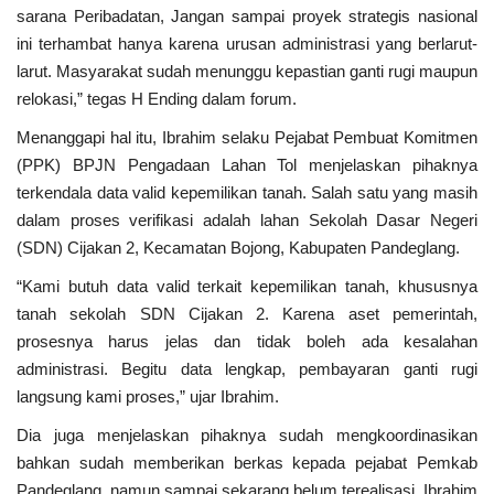
sarana Peribadatan, Jangan sampai proyek strategis nasional
ini terhambat hanya karena urusan administrasi yang berlarut-
Polri
larut. Masyarakat sudah menunggu kepastian ganti rugi maupun
relokasi,” tegas H Ending dalam forum.
Kriminal
Menanggapi hal itu, Ibrahim selaku Pejabat Pembuat Komitmen
Ekonomi
(PPK) BPJN Pengadaan Lahan Tol menjelaskan pihaknya
terkendala data valid kepemilikan tanah. Salah satu yang masih
TNI & POLRI
dalam proses verifikasi adalah lahan Sekolah Dasar Negeri
(SDN) Cijakan 2, Kecamatan Bojong, Kabupaten Pandeglang.
TNI
“Kami butuh data valid terkait kepemilikan tanah, khususnya
tanah sekolah SDN Cijakan 2. Karena aset pemerintah,
Daerah
prosesnya harus jelas dan tidak boleh ada kesalahan
administrasi. Begitu data lengkap, pembayaran ganti rugi
Pendidikan
langsung kami proses,” ujar Ibrahim.
Dia juga menjelaskan pihaknya sudah mengkoordinasikan
Budaya
bahkan sudah memberikan berkas kepada pejabat Pemkab
Pandeglang, namun sampai sekarang belum terealisasi, Ibrahim