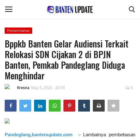
Pemerintahan
Login
Register
Bppkb Banten Gelar Audiensi Terkait
Relokasi SDN Cijakan 2 di BPJN
Home
Banten, Pemkab Pandeglang Diduga
Pertanian & Kehutanan
Menghindar
Kode Etik Jurnalistik
Kresna
May 5, 2026 - 20:16
0
Desa & Kelurahan
Perikanan & Peternakan
Pandeglang,bantenupdate.com –
Lambatnya pembebasan
Kesehatan