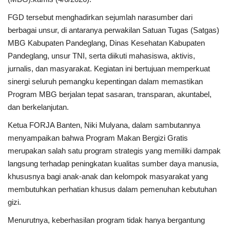
FGD tersebut menghadirkan sejumlah narasumber dari
Polri
berbagai unsur, di antaranya perwakilan Satuan Tugas (Satgas)
MBG Kabupaten Pandeglang, Dinas Kesehatan Kabupaten
Kriminal
Pandeglang, unsur TNI, serta diikuti mahasiswa, aktivis,
jurnalis, dan masyarakat. Kegiatan ini bertujuan memperkuat
Ekonomi
sinergi seluruh pemangku kepentingan dalam memastikan
Program MBG berjalan tepat sasaran, transparan, akuntabel,
TNI & POLRI
dan berkelanjutan.
Ketua FORJA Banten, Niki Mulyana, dalam sambutannya
TNI
menyampaikan bahwa Program Makan Bergizi Gratis
merupakan salah satu program strategis yang memiliki dampak
Daerah
langsung terhadap peningkatan kualitas sumber daya manusia,
khususnya bagi anak-anak dan kelompok masyarakat yang
Pendidikan
membutuhkan perhatian khusus dalam pemenuhan kebutuhan
gizi.
Budaya
Menurutnya, keberhasilan program tidak hanya bergantung