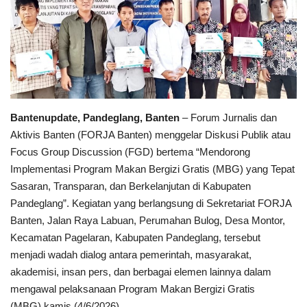
Pedoman Media Siber
Pemerintahan
Kontak
Bantenupdate, Pandeglang, Banten
– Forum Jurnalis dan
Politik
Aktivis Banten (FORJA Banten) menggelar Diskusi Publik atau
Focus Group Discussion (FGD) bertema “Mendorong
Bisnis
Implementasi Program Makan Bergizi Gratis (MBG) yang Tepat
Sasaran, Transparan, dan Berkelanjutan di Kabupaten
Redaksi
Pandeglang”. Kegiatan yang berlangsung di Sekretariat FORJA
Banten, Jalan Raya Labuan, Perumahan Bulog, Desa Montor,
Sosial
Kecamatan Pagelaran, Kabupaten Pandeglang, tersebut
menjadi wadah dialog antara pemerintah, masyarakat,
Olahraga
akademisi, insan pers, dan berbagai elemen lainnya dalam
mengawal pelaksanaan Program Makan Bergizi Gratis
Agama
(MBG).kamis (4/6/2026).