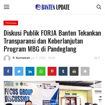
Peristiwa
Login
Register
Diskusi Publik FORJA Banten Tekankan
Transparansi dan Keberlanjutan
Home
Program MBG di Pandeglang
Pertanian & Kehutanan
R. Kurniawan
Jun 5, 2026 - 16:08
0
Kode Etik Jurnalistik
Desa & Kelurahan
Perikanan & Peternakan
Kesehatan